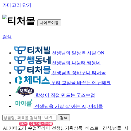
카테고리 닫기
사이트이동
검색
선생님의 일상 티처빌 ON
선생님의 나눔터 쌤동네
선생님의 장바구니 티처몰
우리 교실을 바꾸는 에듀테크
학생이 직접 만드는 굿즈수업
선생님을 가장 잘 아는 AI, 마이클
NEW
수업자료+준비물
AI 카테고리
수업꾸러미
선생님기획상품
베스트
간식/선물
사