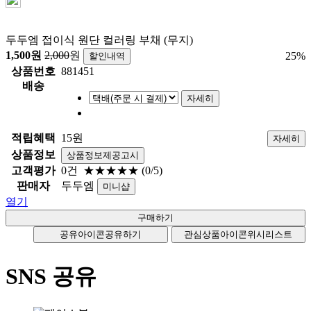
두두엠 접이식 원단 컬러링 부채 (무지)
1,500
원
2,000
원
25
%
할인내역
상품번호
881451
배송
자세히
적립혜택
15원
자세히
상품정보
상품정보제공고시
고객평가
0건
★★★★★
(0/5)
판매자
두두엠
미니샵
열기
공유아이콘
공유하기
관심상품아이콘
위시리스트
SNS 공유