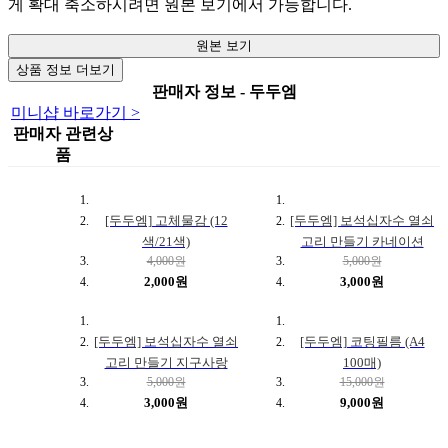
게 확대 축소하시려면 원본 보기에서 가능합니다.
원본 보기
상품 정보 더보기
판매자 정보 - 두두엠
미니샵 바로가기 >
판매자 관련상
품
[두두엠] 고체물감 (12
[두두엠] 보석십자수 열쇠
색/21색)
고리 만들기 카네이션
4,000원
5,000원
2,000원
3,000원
[두두엠] 보석십자수 열쇠
[두두엠] 코팅필름 (A4
고리 만들기 지구사랑
100매)
5,000원
15,000원
3,000원
9,000원