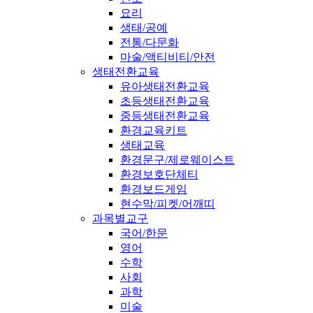
요리
생태/공예
전통/다문화
마술/액티비티/안전
생태전환교육
유아생태전환교육
초등생태전환교육
중등생태전환교육
환경교육키트
생태교육
환경문구/제로웨이스트
환경보호단체티
환경보드게임
현수막/피켓/어깨띠
과목별교구
국어/한문
영어
수학
사회
과학
미술