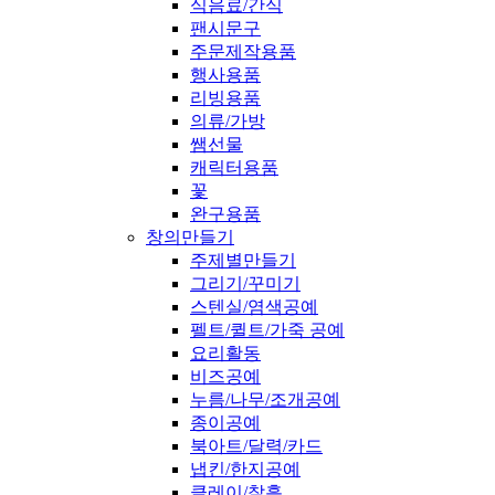
식음료/간식
팬시문구
주문제작용품
행사용품
리빙용품
의류/가방
쌤선물
캐릭터용품
꽃
완구용품
창의만들기
주제별만들기
그리기/꾸미기
스텐실/염색공예
펠트/퀼트/가죽 공예
요리활동
비즈공예
누름/나무/조개공예
종이공예
북아트/달력/카드
냅킨/한지공예
클레이/찰흙