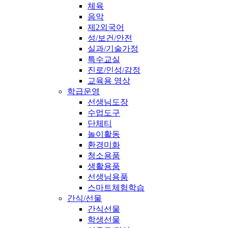
체육
음악
제2외국어
성/보건/안전
실과/기술가정
특수교실
진로/인성/감정
교육용 영상
학급운영
선생님도장
수업도구
단체티
놀이활동
환경미화
청소용품
생활용품
선생님용품
스마트체험학습
간식/선물
간식선물
학생선물