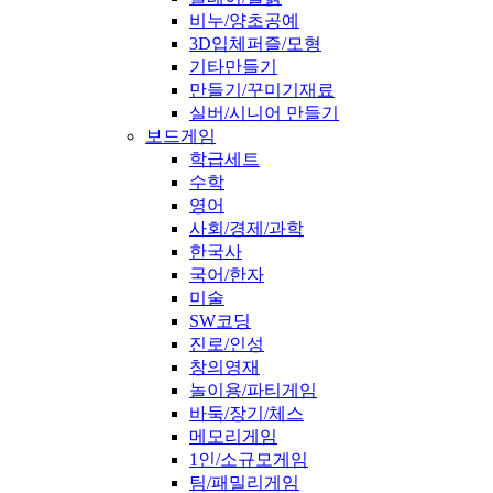
비누/양초공예
3D입체퍼즐/모형
기타만들기
만들기/꾸미기재료
실버/시니어 만들기
보드게임
학급세트
수학
영어
사회/경제/과학
한국사
국어/한자
미술
SW코딩
진로/인성
창의영재
놀이용/파티게임
바둑/장기/체스
메모리게임
1인/소규모게임
팀/패밀리게임