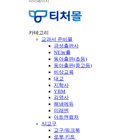
마이페이지
카테고리
교과서 준비물
금성출판사
NE능률
동아출판(초등)
동아출판(중고등)
비상교육
대교
지학사
YBM
김영사
해냄에듀
미래엔
아트앤컬처
AI교구
교구/워크북
로봇 키트