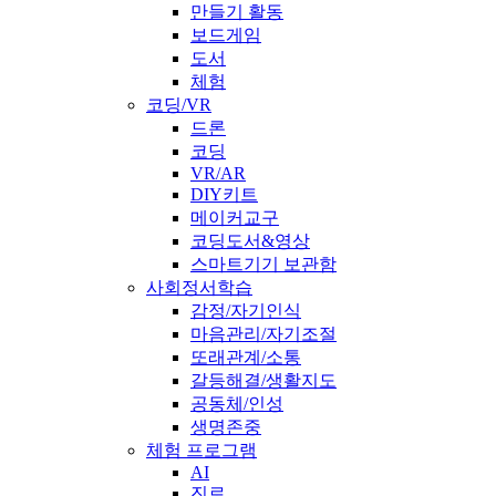
만들기 활동
보드게임
도서
체험
코딩/VR
드론
코딩
VR/AR
DIY키트
메이커교구
코딩도서&영상
스마트기기 보관함
사회정서학습
감정/자기인식
마음관리/자기조절
또래관계/소통
갈등해결/생활지도
공동체/인성
생명존중
체험 프로그램
AI
진로