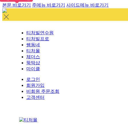
본문 바로가기
주메뉴 바로가기
사이드메뉴 바로가기
티처빌연수원
티처빌프로
쌤동네
티처몰
체더스
뚝딱샵
마이클
로그인
회원가입
비회원 주문조회
고객센터