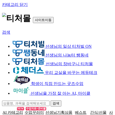
카테고리 닫기
사이트이동
검색
선생님의 일상 티처빌 ON
선생님의 나눔터 쌤동네
선생님의 장바구니 티처몰
우리 교실을 바꾸는 에듀테크
학생이 직접 만드는 굿즈수업
선생님을 가장 잘 아는 AI, 마이클
NEW
수업자료+준비물
AI 카테고리
수업꾸러미
선생님기획상품
베스트
간식/선물
사