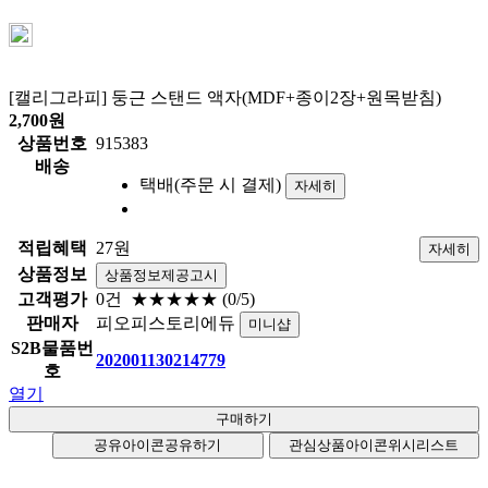
[캘리그라피] 둥근 스탠드 액자(MDF+종이2장+원목받침)
2,700
원
상품번호
915383
배송
택배(주문 시 결제)
자세히
적립혜택
27원
자세히
상품정보
상품정보제공고시
고객평가
0건
★★★★★
(0/5)
판매자
피오피스토리에듀
미니샵
S2B물품번
202001130214779
호
열기
공유아이콘
공유하기
관심상품아이콘
위시리스트