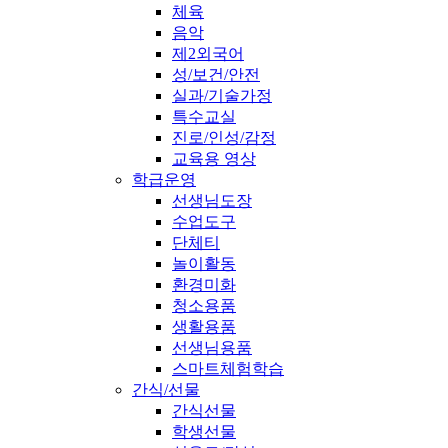
체육
음악
제2외국어
성/보건/안전
실과/기술가정
특수교실
진로/인성/감정
교육용 영상
학급운영
선생님도장
수업도구
단체티
놀이활동
환경미화
청소용품
생활용품
선생님용품
스마트체험학습
간식/선물
간식선물
학생선물