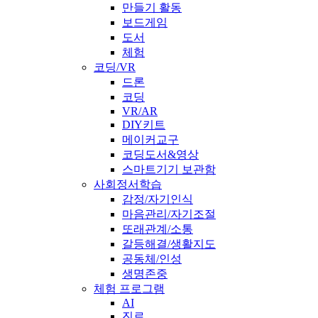
만들기 활동
보드게임
도서
체험
코딩/VR
드론
코딩
VR/AR
DIY키트
메이커교구
코딩도서&영상
스마트기기 보관함
사회정서학습
감정/자기인식
마음관리/자기조절
또래관계/소통
갈등해결/생활지도
공동체/인성
생명존중
체험 프로그램
AI
진로