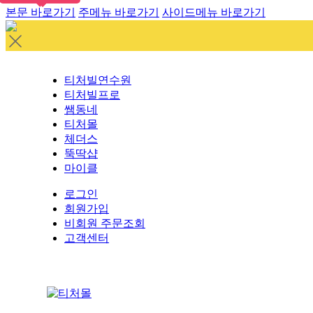
본문 바로가기
주메뉴 바로가기
사이드메뉴 바로가기
티처빌연수원
티처빌프로
쌤동네
티처몰
체더스
뚝딱샵
마이클
로그인
회원가입
비회원 주문조회
고객센터