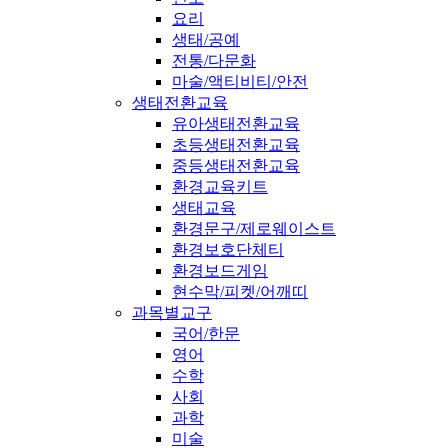
요리
생태/공예
전통/다문화
마술/액티비티/안전
생태전환교육
유아생태전환교육
초등생태전환교육
중등생태전환교육
환경교육키트
생태교육
환경문구/제로웨이스트
환경보호단체티
환경보드게임
현수막/피켓/어깨띠
과목별교구
국어/한문
영어
수학
사회
과학
미술