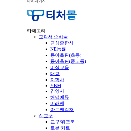
마이페이지
카테고리
교과서 준비물
금성출판사
NE능률
동아출판(초등)
동아출판(중고등)
비상교육
대교
지학사
YBM
김영사
해냄에듀
미래엔
아트앤컬처
AI교구
교구/워크북
로봇 키트