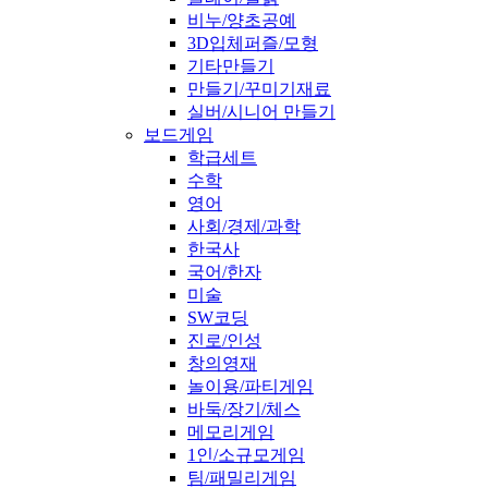
비누/양초공예
3D입체퍼즐/모형
기타만들기
만들기/꾸미기재료
실버/시니어 만들기
보드게임
학급세트
수학
영어
사회/경제/과학
한국사
국어/한자
미술
SW코딩
진로/인성
창의영재
놀이용/파티게임
바둑/장기/체스
메모리게임
1인/소규모게임
팀/패밀리게임