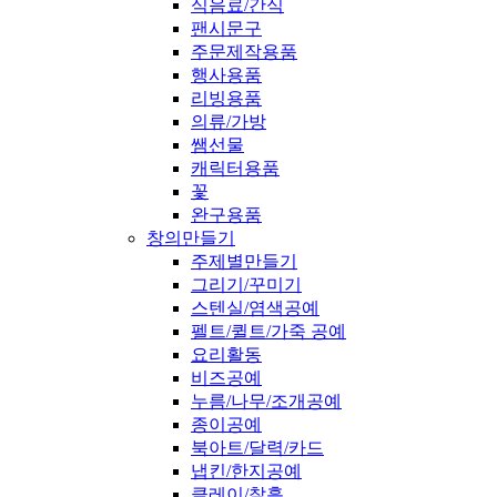
식음료/간식
팬시문구
주문제작용품
행사용품
리빙용품
의류/가방
쌤선물
캐릭터용품
꽃
완구용품
창의만들기
주제별만들기
그리기/꾸미기
스텐실/염색공예
펠트/퀼트/가죽 공예
요리활동
비즈공예
누름/나무/조개공예
종이공예
북아트/달력/카드
냅킨/한지공예
클레이/찰흙