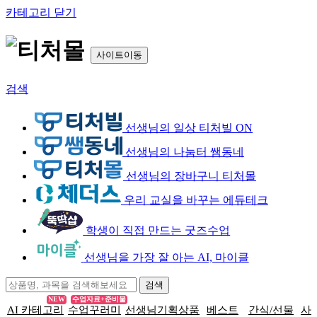
카테고리 닫기
사이트이동
검색
선생님의 일상 티처빌 ON
선생님의 나눔터 쌤동네
선생님의 장바구니 티처몰
우리 교실을 바꾸는 에듀테크
학생이 직접 만드는 굿즈수업
선생님을 가장 잘 아는 AI, 마이클
NEW
수업자료+준비물
AI 카테고리
수업꾸러미
선생님기획상품
베스트
간식/선물
사