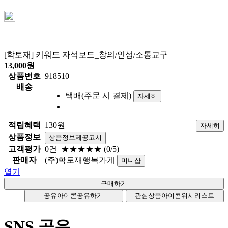
[학토재] 키워드 자석보드_창의/인성/소통교구
13,000
원
상품번호
918510
배송
택배(주문 시 결제)
자세히
적립혜택
130원
자세히
상품정보
상품정보제공고시
고객평가
0건
★★★★★
(0/5)
판매자
(주)학토재행복가게
미니샵
열기
공유아이콘
공유하기
관심상품아이콘
위시리스트
SNS 공유