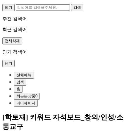
닫기
추천 검색어
최근 검색어
전체삭제
인기 검색어
닫기
전체메뉴
검색
홈
최근본상품
0
마이페이지
[학토재] 키워드 자석보드_창의/인성/소
통교구