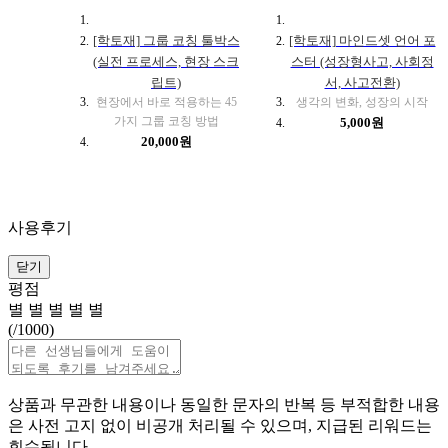
[학토재] 그룹 코칭 툴박스
[학토재] 마인드셋 언어 포
(실전 프로세스, 현장 스크
스터 (성장형사고, 사회정
립트)
서, 사고전환)
현장에서 바로 적용하는 45
생각의 변화, 성장의 시작
가지 그룹 코칭 방법
5,000원
20,000원
사용후기
닫기
평점
별
별
별
별
별
(
/1000)
상품과 무관한 내용이나 동일한 문자의 반복 등 부적합한 내용
은 사전 고지 없이 비공개 처리될 수 있으며, 지급된 리워드는
회수됩니다.