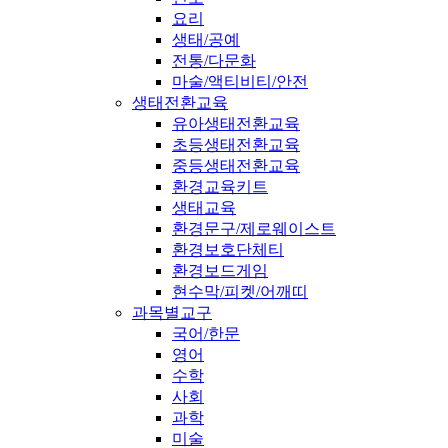
요리
생태/공예
전통/다문화
마술/액티비티/안전
생태전환교육
유아생태전환교육
초등생태전환교육
중등생태전환교육
환경교육키트
생태교육
환경문구/제로웨이스트
환경보호단체티
환경보드게임
현수막/피켓/어깨띠
과목별교구
국어/한문
영어
수학
사회
과학
미술