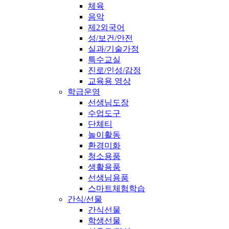
체육
음악
제2외국어
성/보건/안전
실과/기술가정
특수교실
진로/인성/감정
교육용 영상
학급운영
선생님도장
수업도구
단체티
놀이활동
환경미화
청소용품
생활용품
선생님용품
스마트체험학습
간식/선물
간식선물
학생선물