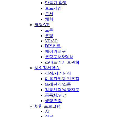
만들기 활동
보드게임
도서
체험
코딩/VR
드론
코딩
VR/AR
DIY키트
메이커교구
코딩도서&영상
스마트기기 보관함
사회정서학습
감정/자기인식
마음관리/자기조절
또래관계/소통
갈등해결/생활지도
공동체/인성
생명존중
체험 프로그램
AI
진로