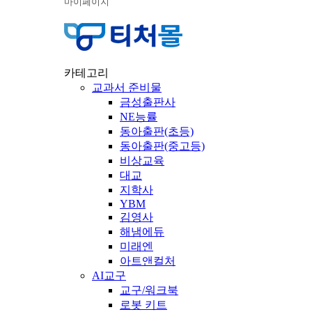
마이페이지
카테고리
교과서 준비물
금성출판사
NE능률
동아출판(초등)
동아출판(중고등)
비상교육
대교
지학사
YBM
김영사
해냄에듀
미래엔
아트앤컬처
AI교구
교구/워크북
로봇 키트