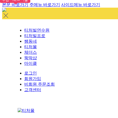
본문 바로가기
주메뉴 바로가기
사이드메뉴 바로가기
티처빌연수원
티처빌프로
쌤동네
티처몰
체더스
뚝딱샵
마이클
로그인
회원가입
비회원 주문조회
고객센터