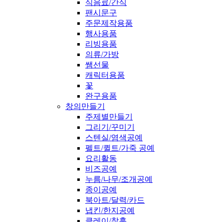
식음료/간식
팬시문구
주문제작용품
행사용품
리빙용품
의류/가방
쌤선물
캐릭터용품
꽃
완구용품
창의만들기
주제별만들기
그리기/꾸미기
스텐실/염색공예
펠트/퀼트/가죽 공예
요리활동
비즈공예
누름/나무/조개공예
종이공예
북아트/달력/카드
냅킨/한지공예
클레이/찰흙