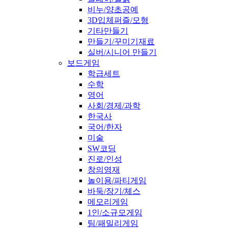
비누/양초공예
3D입체퍼즐/모형
기타만들기
만들기/꾸미기재료
실버/시니어 만들기
보드게임
학급세트
수학
영어
사회/경제/과학
한국사
국어/한자
미술
SW코딩
진로/인성
창의영재
놀이용/파티게임
바둑/장기/체스
메모리게임
1인/소규모게임
팀/패밀리게임