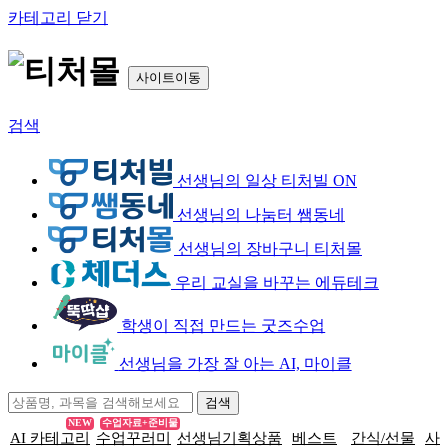
카테고리 닫기
사이트이동
검색
선생님의 일상 티처빌 ON
선생님의 나눔터 쌤동네
선생님의 장바구니 티처몰
우리 교실을 바꾸는 에듀테크
학생이 직접 만드는 굿즈수업
선생님을 가장 잘 아는 AI, 마이클
NEW
수업자료+준비물
AI 카테고리
수업꾸러미
선생님기획상품
베스트
간식/선물
사