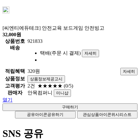
[씨엔티에듀테크] 안전교육 보드게임 안전빙고
32,000
원
상품번호
921833
배송
택배(주문 시 결제)
자세히
적립혜택
320원
자세히
상품정보
상품정보제공고시
고객평가
2건
★★★★★
(0/5)
판매자
안목컴퍼니
미니샵
열기
공유아이콘
공유하기
관심상품아이콘
위시리스트
SNS 공유