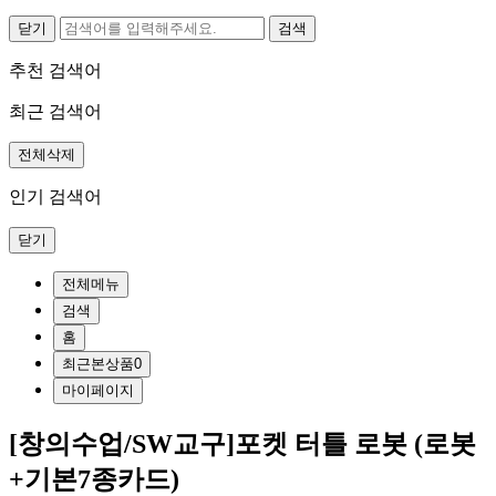
닫기
추천 검색어
최근 검색어
전체삭제
인기 검색어
닫기
전체메뉴
검색
홈
최근본상품
0
마이페이지
[창의수업/SW교구]포켓 터틀 로봇 (로봇
+기본7종카드)