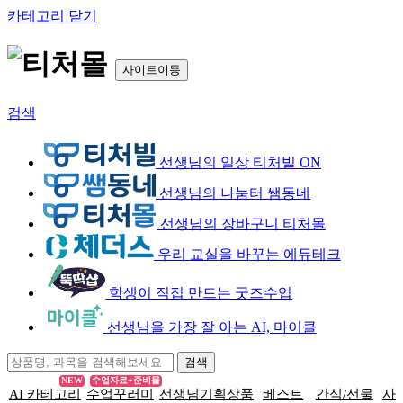
카테고리 닫기
사이트이동
검색
선생님의 일상 티처빌 ON
선생님의 나눔터 쌤동네
선생님의 장바구니 티처몰
우리 교실을 바꾸는 에듀테크
학생이 직접 만드는 굿즈수업
선생님을 가장 잘 아는 AI, 마이클
NEW
수업자료+준비물
AI 카테고리
수업꾸러미
선생님기획상품
베스트
간식/선물
사