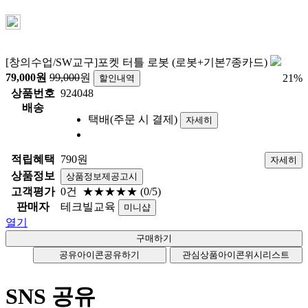
[창의수업/SW교구]포켓 터틀 로봇 (로봇+기본7종카드)
79,000
원
99,000
원
21
%
할인내역
상품번호
924048
배송
택배(주문 시 결제)
자세히
적립혜택
790원
자세히
상품정보
상품정보제공고시
고객평가
0건
★★★★★
(0/5)
판매자
테크빌교육
미니샵
열기
공유아이콘
공유하기
관심상품아이콘
위시리스트
SNS 공유