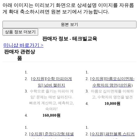
아래 이미지는 미리보기 화면으로 상세설명 이미지를 자유롭
게 확대 축소하시려면 원본 보기에서 가능합니다.
원본 보기
상품 정보 더보기
판매자 정보 - 테크빌교육
미니샵 바로가기 >
판매자 관련상
품
[수지원][수학 마피아게
[수지원]마름모십이면체-
임] 넘버 챌린지
수학자의 명언(10인용)
수학으로 즐기는 마피아 게
마름모 십이면체를 이해하
임! 문제는 매번 달라진다.
고, 수학자의 명언을 발견
빠르게 계산하고, 예측하고,
10,000원
속여라!
160,000원
[수지원] 준정다각형 테셀
[수지원] 패턴블록 스티커