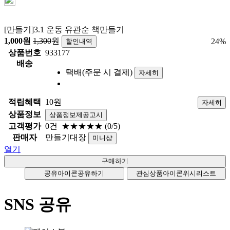
[만들기]3.1 운동 유관순 책만들기
1,000
원
1,300
원
24
%
할인내역
상품번호
933177
배송
택배(주문 시 결제)
자세히
적립혜택
10원
자세히
상품정보
상품정보제공고시
고객평가
0건
★★★★★
(0/5)
판매자
만들기대장
미니샵
열기
공유아이콘
공유하기
관심상품아이콘
위시리스트
SNS 공유