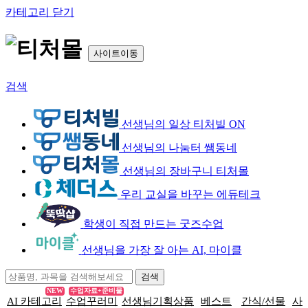
카테고리 닫기
사이트이동
검색
선생님의 일상 티처빌 ON
선생님의 나눔터 쌤동네
선생님의 장바구니 티처몰
우리 교실을 바꾸는 에듀테크
학생이 직접 만드는 굿즈수업
선생님을 가장 잘 아는 AI, 마이클
NEW
수업자료+준비물
AI 카테고리
수업꾸러미
선생님기획상품
베스트
간식/선물
사