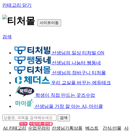
카테고리 닫기
사이트이동
검색
선생님의 일상 티처빌 ON
선생님의 나눔터 쌤동네
선생님의 장바구니 티처몰
우리 교실을 바꾸는 에듀테크
학생이 직접 만드는 굿즈수업
선생님을 가장 잘 아는 AI, 마이클
NEW
수업자료+준비물
AI 카테고리
수업꾸러미
선생님기획상품
베스트
간식/선물
사