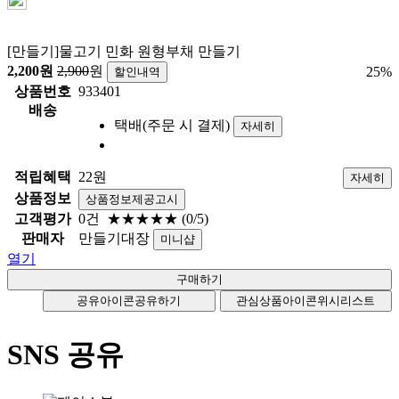
[만들기]물고기 민화 원형부채 만들기
2,200
원
2,900
원
25
%
할인내역
상품번호
933401
배송
택배(주문 시 결제)
자세히
적립혜택
22원
자세히
상품정보
상품정보제공고시
고객평가
0건
★★★★★
(0/5)
판매자
만들기대장
미니샵
열기
공유아이콘
공유하기
관심상품아이콘
위시리스트
SNS 공유