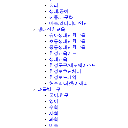
요리
생태/공예
전통/다문화
마술/액티비티/안전
생태전환교육
유아생태전환교육
초등생태전환교육
중등생태전환교육
환경교육키트
생태교육
환경문구/제로웨이스트
환경보호단체티
환경보드게임
현수막/피켓/어깨띠
과목별교구
국어/한문
영어
수학
사회
과학
미술