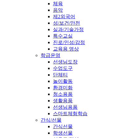
체육
음악
제2외국어
성/보건/안전
실과/기술가정
특수교실
진로/인성/감정
교육용 영상
학급운영
선생님도장
수업도구
단체티
놀이활동
환경미화
청소용품
생활용품
선생님용품
스마트체험학습
간식/선물
간식선물
학생선물