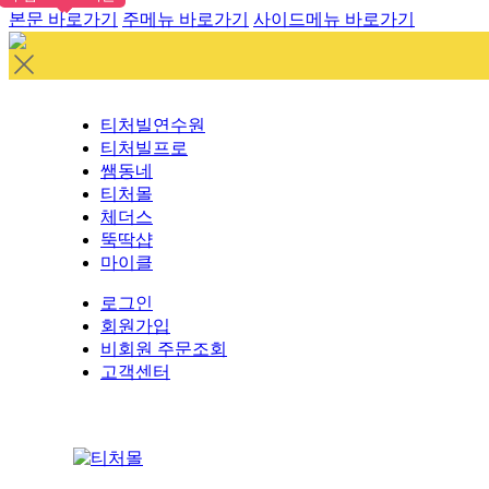
본문 바로가기
주메뉴 바로가기
사이드메뉴 바로가기
티처빌연수원
티처빌프로
쌤동네
티처몰
체더스
뚝딱샵
마이클
로그인
회원가입
비회원 주문조회
고객센터