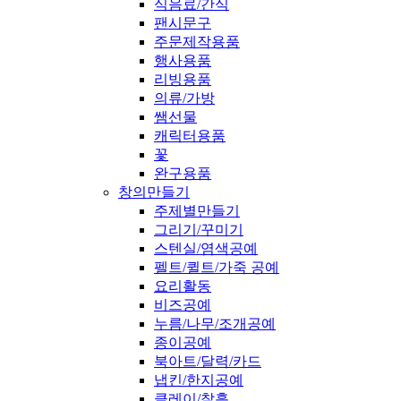
식음료/간식
팬시문구
주문제작용품
행사용품
리빙용품
의류/가방
쌤선물
캐릭터용품
꽃
완구용품
창의만들기
주제별만들기
그리기/꾸미기
스텐실/염색공예
펠트/퀼트/가죽 공예
요리활동
비즈공예
누름/나무/조개공예
종이공예
북아트/달력/카드
냅킨/한지공예
클레이/찰흙