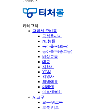
마이페이지
카테고리
교과서 준비물
금성출판사
NE능률
동아출판(초등)
동아출판(중고등)
비상교육
대교
지학사
YBM
김영사
해냄에듀
미래엔
아트앤컬처
AI교구
교구/워크북
로봇 키트