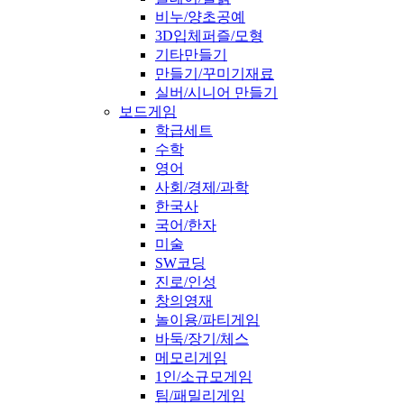
비누/양초공예
3D입체퍼즐/모형
기타만들기
만들기/꾸미기재료
실버/시니어 만들기
보드게임
학급세트
수학
영어
사회/경제/과학
한국사
국어/한자
미술
SW코딩
진로/인성
창의영재
놀이용/파티게임
바둑/장기/체스
메모리게임
1인/소규모게임
팀/패밀리게임