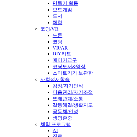
만들기 활동
보드게임
도서
체험
코딩/VR
드론
코딩
VR/AR
DIY키트
메이커교구
코딩도서&영상
스마트기기 보관함
사회정서학습
감정/자기인식
마음관리/자기조절
또래관계/소통
갈등해결/생활지도
공동체/인성
생명존중
체험 프로그램
AI
진로