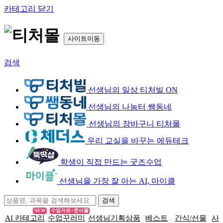
카테고리 닫기
사이트이동
검색
선생님의 일상 티처빌 ON
선생님의 나눔터 쌤동네
선생님의 장바구니 티처몰
우리 교실을 바꾸는 에듀테크
학생이 직접 만드는 굿즈수업
선생님을 가장 잘 아는 AI, 마이클
NEW
수업자료+준비물
AI 카테고리
수업꾸러미
선생님기획상품
베스트
간식/선물
사