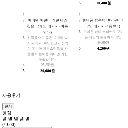
10,400원
아미덴 어린이 기린 네임
휴대폰 방수팩 DIY 꾸미기
칫솔 12개입 패키지 (이름
2인 패키지 (4종 택1)
귀여운 바다 스티커로 꾸미
인쇄)
는 나만의 물놀이 아이템!
선물용으로 좋은 12개입 박
6,000원
스 패키지! 부드럽고 세정력
4,200원
이 우수한 이중슬림모를 사
용한 어린이용 아미덴 기린
칫솔입니다.
25,850원
20,680원
사용후기
닫기
평점
별
별
별
별
별
(
/1000)