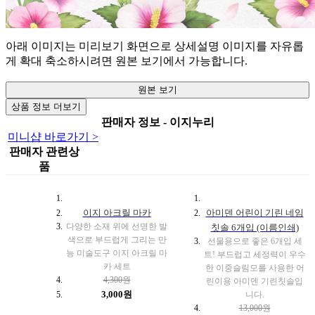
아래 이미지는 미리보기 화면으로 상세설명 이미지를 자유롭
게 확대 축소하시려면 원본 보기에서 가능합니다.
원본 보기
상품 정보 더보기
판매자 정보 - 이지누리
미니샵 바로가기 >
판매자 관련상
품
이지 아크릴 마카
아미덴 어린이 기린 네임
다양한 소재 위에 선명한 발
칫솔 6개입 (이름인쇄)
색으로 부드럽게 그리는 만
선물용으로 좋은 6개입 세
능 미술도구 이지 아크릴 마
트! 부드럽고 세정력이 우수
카 세트
한 이중슬림모를 사용한 어
4,300원
린이용 아미덴 기린칫솔입
3,000원
니다.
13,000원