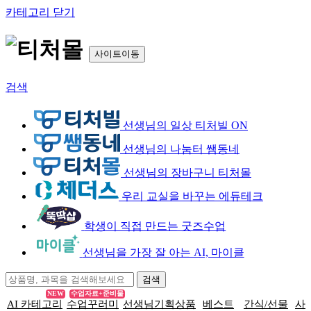
카테고리 닫기
사이트이동
검색
선생님의 일상 티처빌 ON
선생님의 나눔터 쌤동네
선생님의 장바구니 티처몰
우리 교실을 바꾸는 에듀테크
학생이 직접 만드는 굿즈수업
선생님을 가장 잘 아는 AI, 마이클
NEW
수업자료+준비물
AI 카테고리
수업꾸러미
선생님기획상품
베스트
간식/선물
사