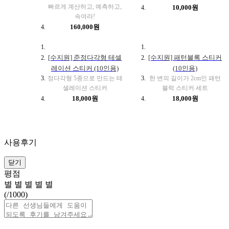
빠르게 계산하고, 예측하고,
10,000원
속여라!
160,000원
[수지원] 준정다각형 테셀
[수지원] 패턴블록 스티커
레이션 스티커 (10인용)
(10인용)
정다각형 5종으로 만드는 테
한 변의 길이가 2cm인 패턴
셀레이션 스티커
블럭 스티커 세트
18,000원
18,000원
사용후기
닫기
평점
별
별
별
별
별
(
/1000)