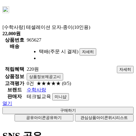
[수학사랑] 테셀레이션 모자-종이(10인용)
22,000
원
상품번호
965627
배송
택배(주문 시 결제)
자세히
적립혜택
220원
자세히
상품정보
상품정보제공고시
고객평가
0건
★★★★★
(0/5)
브랜드
수학사랑
판매자
테크빌교육
미니샵
열기
공유아이콘
공유하기
관심상품아이콘
위시리스트
SNS 공유