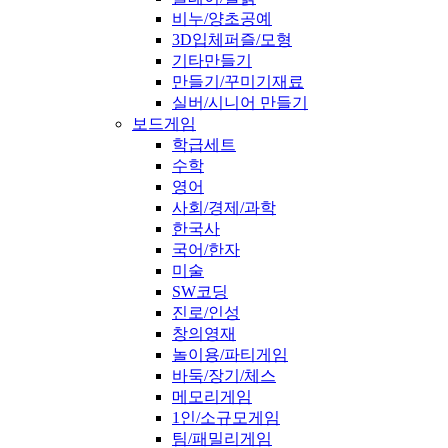
비누/양초공예
3D입체퍼즐/모형
기타만들기
만들기/꾸미기재료
실버/시니어 만들기
보드게임
학급세트
수학
영어
사회/경제/과학
한국사
국어/한자
미술
SW코딩
진로/인성
창의영재
놀이용/파티게임
바둑/장기/체스
메모리게임
1인/소규모게임
팀/패밀리게임