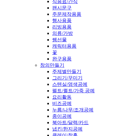
식음료/간식
팬시문구
주문제작용품
행사용품
리빙용품
의류/가방
쌤선물
캐릭터용품
꽃
완구용품
창의만들기
주제별만들기
그리기/꾸미기
스텐실/염색공예
펠트/퀼트/가죽 공예
요리활동
비즈공예
누름/나무/조개공예
종이공예
북아트/달력/카드
냅킨/한지공예
클레이/찰흙