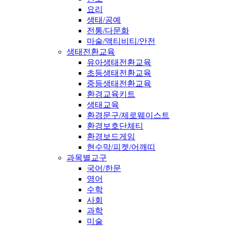
요리
생태/공예
전통/다문화
마술/액티비티/안전
생태전환교육
유아생태전환교육
초등생태전환교육
중등생태전환교육
환경교육키트
생태교육
환경문구/제로웨이스트
환경보호단체티
환경보드게임
현수막/피켓/어깨띠
과목별교구
국어/한문
영어
수학
사회
과학
미술