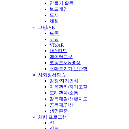
만들기 활동
보드게임
도서
체험
코딩/VR
드론
코딩
VR/AR
DIY키트
메이커교구
코딩도서&영상
스마트기기 보관함
사회정서학습
감정/자기인식
마음관리/자기조절
또래관계/소통
갈등해결/생활지도
공동체/인성
생명존중
체험 프로그램
AI
진로