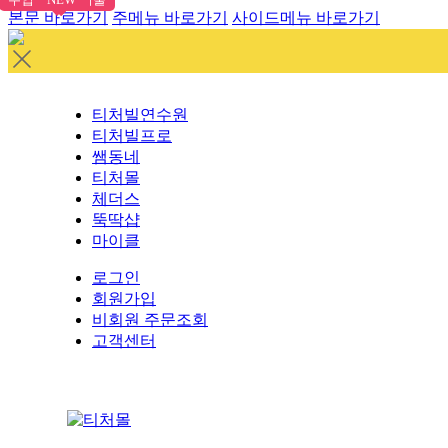
본문 바로가기
주메뉴 바로가기
사이드메뉴 바로가기
티처빌연수원
티처빌프로
쌤동네
티처몰
체더스
뚝딱샵
마이클
로그인
회원가입
비회원 주문조회
고객센터