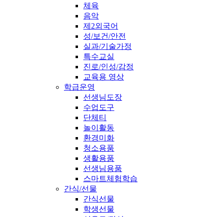
체육
음악
제2외국어
성/보건/안전
실과/기술가정
특수교실
진로/인성/감정
교육용 영상
학급운영
선생님도장
수업도구
단체티
놀이활동
환경미화
청소용품
생활용품
선생님용품
스마트체험학습
간식/선물
간식선물
학생선물