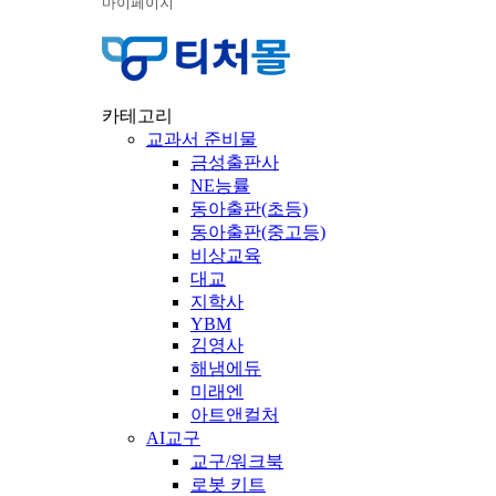
마이페이지
카테고리
교과서 준비물
금성출판사
NE능률
동아출판(초등)
동아출판(중고등)
비상교육
대교
지학사
YBM
김영사
해냄에듀
미래엔
아트앤컬처
AI교구
교구/워크북
로봇 키트