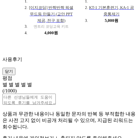
[이지코딩] 반짝반짝 픽셀
KT-1 기본훈련기, KA-1 공
무드등 만들기 (교안 PPT
중통제기
제공, 전구 포함)
5,000원
엔트리 코딩교육 키트
4,000원
사용후기
닫기
평점
별
별
별
별
별
(
/1000)
상품과 무관한 내용이나 동일한 문자의 반복 등 부적합한 내용
은 사전 고지 없이 비공개 처리될 수 있으며, 지급된 리워드는
회수됩니다.