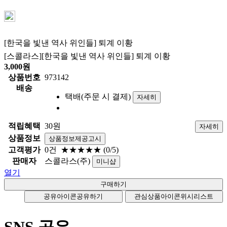
[한국을 빛낸 역사 위인들] 퇴계 이황
[스콜라스][한국을 빛낸 역사 위인들] 퇴계 이황
3,000
원
상품번호
973142
배송
택배(주문 시 결제)
자세히
적립혜택
30원
자세히
상품정보
상품정보제공고시
고객평가
0건
★★★★★
(0/5)
판매자
스콜라스(주)
미니샵
열기
공유아이콘
공유하기
관심상품아이콘
위시리스트
SNS 공유