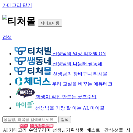
카테고리 닫기
사이트이동
검색
선생님의 일상 티처빌 ON
선생님의 나눔터 쌤동네
선생님의 장바구니 티처몰
우리 교실을 바꾸는 에듀테크
학생이 직접 만드는 굿즈수업
선생님을 가장 잘 아는 AI, 마이클
NEW
수업자료+준비물
AI 카테고리
수업꾸러미
선생님기획상품
베스트
간식/선물
사