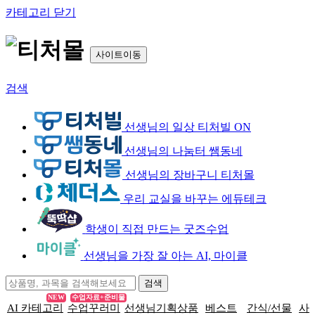
카테고리 닫기
사이트이동
검색
선생님의 일상 티처빌 ON
선생님의 나눔터 쌤동네
선생님의 장바구니 티처몰
우리 교실을 바꾸는 에듀테크
학생이 직접 만드는 굿즈수업
선생님을 가장 잘 아는 AI, 마이클
NEW
수업자료+준비물
AI 카테고리
수업꾸러미
선생님기획상품
베스트
간식/선물
사