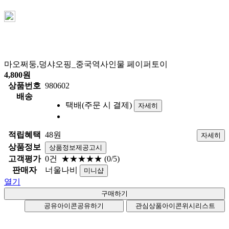
마오쩌둥,덩샤오핑_중국역사인물 페이퍼토이
4,800
원
상품번호
980602
배송
택배(주문 시 결제)
자세히
적립혜택
48원
자세히
상품정보
상품정보제공고시
고객평가
0건
★★★★★
(0/5)
판매자
너울나비
미니샵
열기
공유아이콘
공유하기
관심상품아이콘
위시리스트