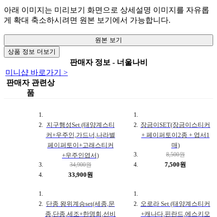
아래 이미지는 미리보기 화면으로 상세설명 이미지를 자유롭
게 확대 축소하시려면 원본 보기에서 가능합니다.
원본 보기
상품 정보 더보기
판매자 정보 - 너울나비
미니샵 바로가기 >
판매자 관련상
품
지구행성Set (태양계스티
장금이SET(장금이스티커
커+우주인,가드너,나라별
+ 페이퍼토이2종 + 엽서1
페이퍼토이+고래스티커
매)
8,500원
+우주인엽서)
7,500원
34,900원
33,900원
단종 왕위계승set(세종,문
오로라 Set (태양계스티커
종,단종,세조+한명회,선비
+캐나다,핀란드,에스키모