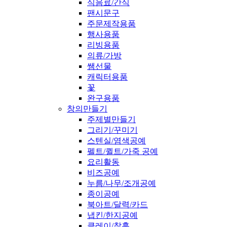
식음료/간식
팬시문구
주문제작용품
행사용품
리빙용품
의류/가방
쌤선물
캐릭터용품
꽃
완구용품
창의만들기
주제별만들기
그리기/꾸미기
스텐실/염색공예
펠트/퀼트/가죽 공예
요리활동
비즈공예
누름/나무/조개공예
종이공예
북아트/달력/카드
냅킨/한지공예
클레이/찰흙