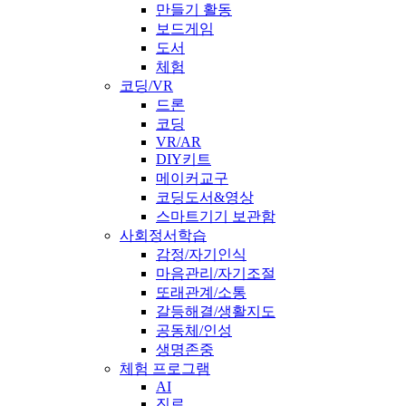
만들기 활동
보드게임
도서
체험
코딩/VR
드론
코딩
VR/AR
DIY키트
메이커교구
코딩도서&영상
스마트기기 보관함
사회정서학습
감정/자기인식
마음관리/자기조절
또래관계/소통
갈등해결/생활지도
공동체/인성
생명존중
체험 프로그램
AI
진로