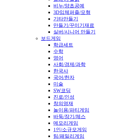
비누/양초공예
3D입체퍼즐/모형
기타만들기
만들기/꾸미기재료
실버/시니어 만들기
보드게임
학급세트
수학
영어
사회/경제/과학
한국사
국어/한자
미술
SW코딩
진로/인성
창의영재
놀이용/파티게임
바둑/장기/체스
메모리게임
1인/소규모게임
팀/패밀리게임