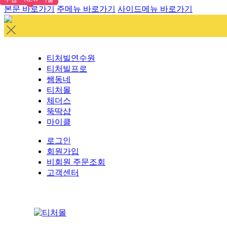
본문 바로가기
주메뉴 바로가기
사이드메뉴 바로가기
티처빌연수원
티처빌프로
쌤동네
티처몰
체더스
뚝딱샵
마이클
로그인
회원가입
비회원 주문조회
고객센터