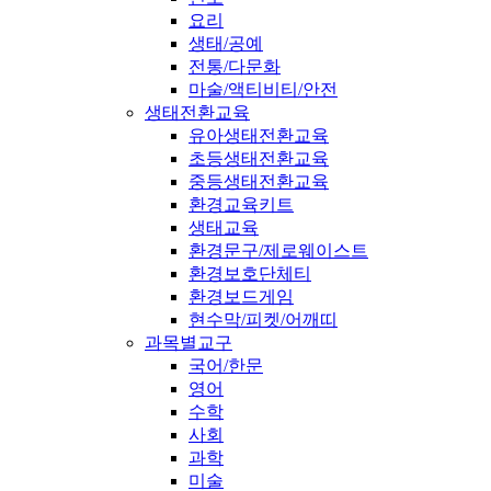
요리
생태/공예
전통/다문화
마술/액티비티/안전
생태전환교육
유아생태전환교육
초등생태전환교육
중등생태전환교육
환경교육키트
생태교육
환경문구/제로웨이스트
환경보호단체티
환경보드게임
현수막/피켓/어깨띠
과목별교구
국어/한문
영어
수학
사회
과학
미술