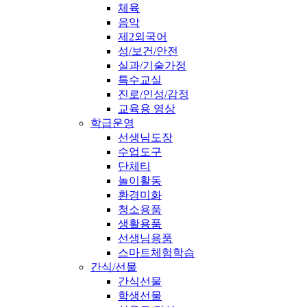
체육
음악
제2외국어
성/보건/안전
실과/기술가정
특수교실
진로/인성/감정
교육용 영상
학급운영
선생님도장
수업도구
단체티
놀이활동
환경미화
청소용품
생활용품
선생님용품
스마트체험학습
간식/선물
간식선물
학생선물