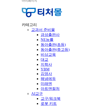
마이페이지
카테고리
교과서 준비물
금성출판사
NE능률
동아출판(초등)
동아출판(중고등)
비상교육
대교
지학사
YBM
김영사
해냄에듀
미래엔
아트앤컬처
AI교구
교구/워크북
로봇 키트