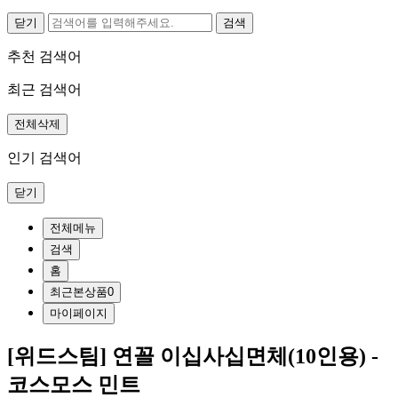
닫기
추천 검색어
최근 검색어
전체삭제
인기 검색어
닫기
전체메뉴
검색
홈
최근본상품
0
마이페이지
[위드스팀] 연꼴 이십사십면체(10인용) -
코스모스 민트