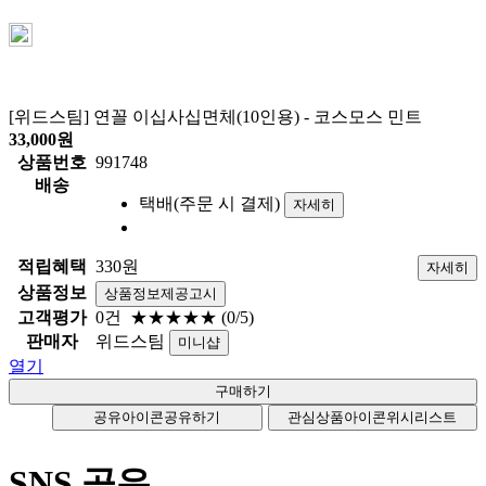
[위드스팀] 연꼴 이십사십면체(10인용) - 코스모스 민트
33,000
원
상품번호
991748
배송
택배(주문 시 결제)
자세히
적립혜택
330원
자세히
상품정보
상품정보제공고시
고객평가
0건
★★★★★
(0/5)
판매자
위드스팀
미니샵
열기
공유아이콘
공유하기
관심상품아이콘
위시리스트
SNS 공유