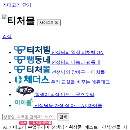
카테고리 닫기
사이트이동
검색
선생님의 일상 티처빌 ON
선생님의 나눔터 쌤동네
선생님의 장바구니 티처몰
우리 교실을 바꾸는 에듀테크
학생이 직접 만드는 굿즈수업
선생님을 가장 잘 아는 AI, 마이클
NEW
수업자료+준비물
AI 카테고리
수업꾸러미
선생님기획상품
베스트
간식/선물
사