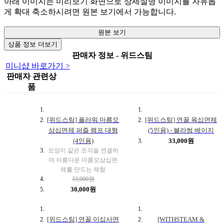
아래 이미지는 미리보기 화면으로 상세설명 이미지를 자유롭
게 확대 축소하시려면 원본 보기에서 가능합니다.
원본 보기
상품 정보 더보기
판매자 정보 - 위드스팀
미니샵 바로가기 >
판매자 관련상
품
[위드스팀] 플라워 마름모
[위드스팀] 연꼴 육십면체
삼십면체 퍼즐 램프 대형
(5인용) - 블라썸 베이지
(4인용)
33,000원
모양이 같은 조각을 연결하
여 아름다운 마름모삼십면
체를 만드는 체험
33,000원
30,000원
[위드스팀] 연꼴 이십사면
[WITHSTEAM &