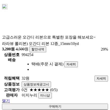
고급스러운 오간디 리본으로 특별한 포장을 해보세요~
라라뷰 롤리본) 오간디 리본 12종_15mm/10yd
3,200
원
4,500
원
29
%
할인내역
상품번호
994254
배송
택배(주문 시 결제)
자세히
적립혜택
32원
자세히
상품정보
상품정보제공고시
고객평가
0건
★★★★★
(0/5)
판매자
이지누리
미니샵
열기