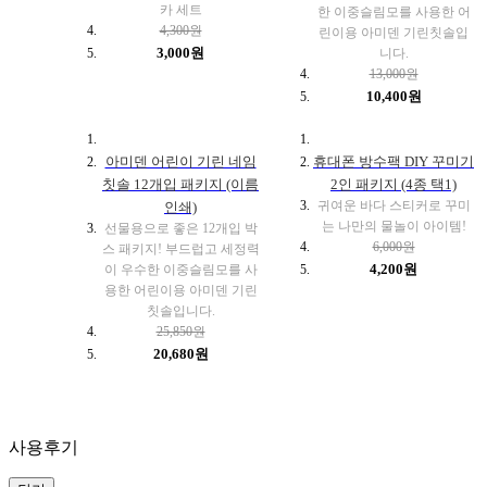
카 세트
한 이중슬림모를 사용한 어
4,300원
린이용 아미덴 기린칫솔입
3,000원
니다.
13,000원
10,400원
아미덴 어린이 기린 네임
휴대폰 방수팩 DIY 꾸미기
칫솔 12개입 패키지 (이름
2인 패키지 (4종 택1)
귀여운 바다 스티커로 꾸미
인쇄)
는 나만의 물놀이 아이템!
선물용으로 좋은 12개입 박
6,000원
스 패키지! 부드럽고 세정력
4,200원
이 우수한 이중슬림모를 사
용한 어린이용 아미덴 기린
칫솔입니다.
25,850원
20,680원
사용후기