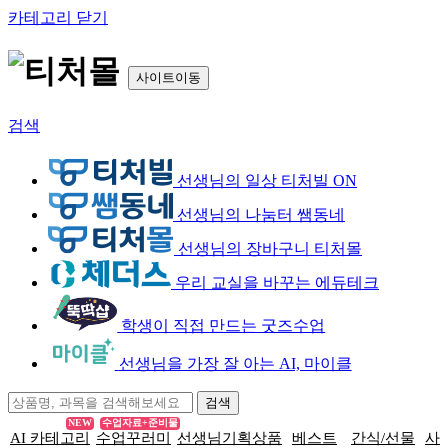
카테고리 닫기
사이트이동
검색
선생님의 일상 티처빌 ON
선생님의 나눔터 쌤동네
선생님의 장바구니 티처몰
우리 교실을 바꾸는 에듀테크
학생이 직접 만드는 굿즈수업
선생님을 가장 잘 아는 AI, 마이클
NEW
수업자료+준비물
AI 카테고리
수업꾸러미
선생님기획상품
베스트
간식/선물
사