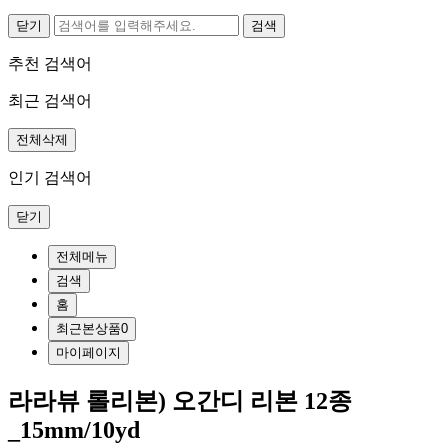
닫기
추천 검색어
최근 검색어
전체삭제
인기 검색어
닫기
전체메뉴
검색
홈
최근본상품
0
마이페이지
라라뷰 롤리본) 오간디 리본 12종
_15mm/10yd