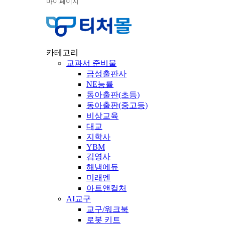
마이페이지
카테고리
교과서 준비물
금성출판사
NE능률
동아출판(초등)
동아출판(중고등)
비상교육
대교
지학사
YBM
김영사
해냄에듀
미래엔
아트앤컬처
AI교구
교구/워크북
로봇 키트