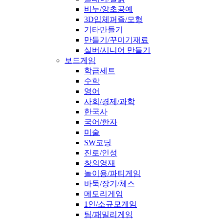
비누/양초공예
3D입체퍼즐/모형
기타만들기
만들기/꾸미기재료
실버/시니어 만들기
보드게임
학급세트
수학
영어
사회/경제/과학
한국사
국어/한자
미술
SW코딩
진로/인성
창의영재
놀이용/파티게임
바둑/장기/체스
메모리게임
1인/소규모게임
팀/패밀리게임