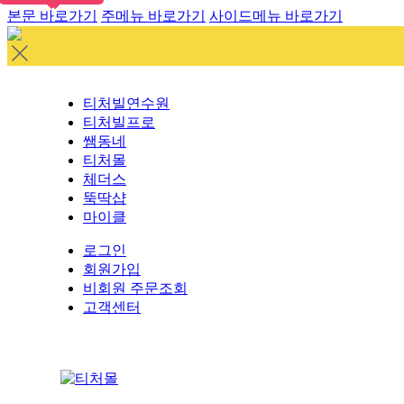
본문 바로가기
주메뉴 바로가기
사이드메뉴 바로가기
티처빌연수원
티처빌프로
쌤동네
티처몰
체더스
뚝딱샵
마이클
로그인
회원가입
비회원 주문조회
고객센터