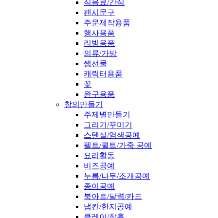
식음료/간식
팬시문구
주문제작용품
행사용품
리빙용품
의류/가방
쌤선물
캐릭터용품
꽃
완구용품
창의만들기
주제별만들기
그리기/꾸미기
스텐실/염색공예
펠트/퀼트/가죽 공예
요리활동
비즈공예
누름/나무/조개공예
종이공예
북아트/달력/카드
냅킨/한지공예
클레이/찰흙