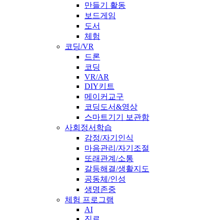
만들기 활동
보드게임
도서
체험
코딩/VR
드론
코딩
VR/AR
DIY키트
메이커교구
코딩도서&영상
스마트기기 보관함
사회정서학습
감정/자기인식
마음관리/자기조절
또래관계/소통
갈등해결/생활지도
공동체/인성
생명존중
체험 프로그램
AI
진로