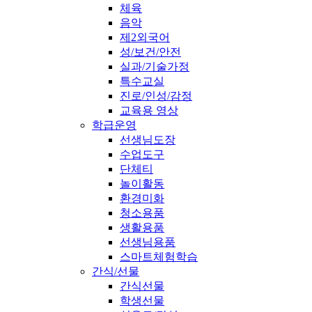
체육
음악
제2외국어
성/보건/안전
실과/기술가정
특수교실
진로/인성/감정
교육용 영상
학급운영
선생님도장
수업도구
단체티
놀이활동
환경미화
청소용품
생활용품
선생님용품
스마트체험학습
간식/선물
간식선물
학생선물