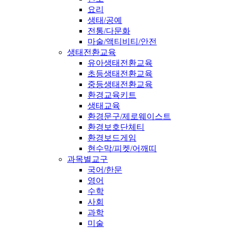
요리
생태/공예
전통/다문화
마술/액티비티/안전
생태전환교육
유아생태전환교육
초등생태전환교육
중등생태전환교육
환경교육키트
생태교육
환경문구/제로웨이스트
환경보호단체티
환경보드게임
현수막/피켓/어깨띠
과목별교구
국어/한문
영어
수학
사회
과학
미술