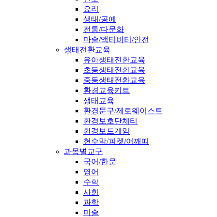
요리
생태/공예
전통/다문화
마술/액티비티/안전
생태전환교육
유아생태전환교육
초등생태전환교육
중등생태전환교육
환경교육키트
생태교육
환경문구/제로웨이스트
환경보호단체티
환경보드게임
현수막/피켓/어깨띠
과목별교구
국어/한문
영어
수학
사회
과학
미술