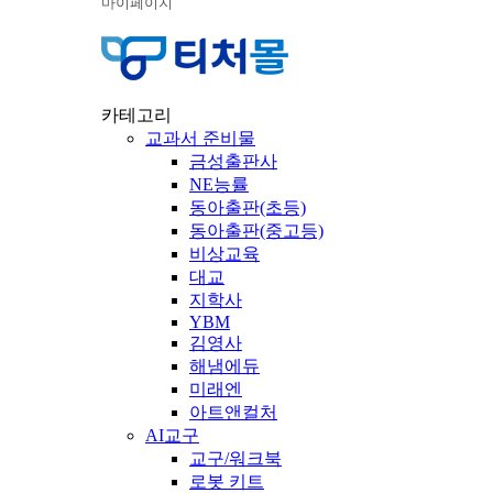
마이페이지
카테고리
교과서 준비물
금성출판사
NE능률
동아출판(초등)
동아출판(중고등)
비상교육
대교
지학사
YBM
김영사
해냄에듀
미래엔
아트앤컬처
AI교구
교구/워크북
로봇 키트