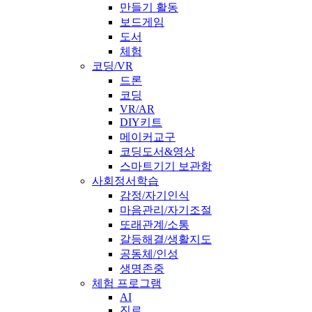
만들기 활동
보드게임
도서
체험
코딩/VR
드론
코딩
VR/AR
DIY키트
메이커교구
코딩도서&영상
스마트기기 보관함
사회정서학습
감정/자기인식
마음관리/자기조절
또래관계/소통
갈등해결/생활지도
공동체/인성
생명존중
체험 프로그램
AI
진로