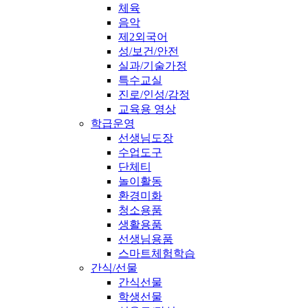
체육
음악
제2외국어
성/보건/안전
실과/기술가정
특수교실
진로/인성/감정
교육용 영상
학급운영
선생님도장
수업도구
단체티
놀이활동
환경미화
청소용품
생활용품
선생님용품
스마트체험학습
간식/선물
간식선물
학생선물