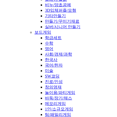
비누/양초공예
3D입체퍼즐/모형
기타만들기
만들기/꾸미기재료
실버/시니어 만들기
보드게임
학급세트
수학
영어
사회/경제/과학
한국사
국어/한자
미술
SW코딩
진로/인성
창의영재
놀이용/파티게임
바둑/장기/체스
메모리게임
1인/소규모게임
팀/패밀리게임