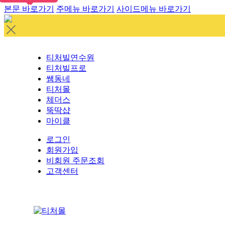
본문 바로가기
주메뉴 바로가기
사이드메뉴 바로가기
티처빌연수원
티처빌프로
쌤동네
티처몰
체더스
뚝딱샵
마이클
로그인
회원가입
비회원 주문조회
고객센터