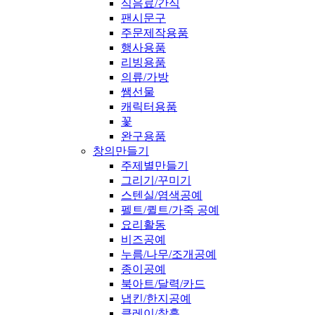
식음료/간식
팬시문구
주문제작용품
행사용품
리빙용품
의류/가방
쌤선물
캐릭터용품
꽃
완구용품
창의만들기
주제별만들기
그리기/꾸미기
스텐실/염색공예
펠트/퀼트/가죽 공예
요리활동
비즈공예
누름/나무/조개공예
종이공예
북아트/달력/카드
냅킨/한지공예
클레이/찰흙