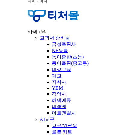
마이페이지
카테고리
교과서 준비물
금성출판사
NE능률
동아출판(초등)
동아출판(중고등)
비상교육
대교
지학사
YBM
김영사
해냄에듀
미래엔
아트앤컬처
AI교구
교구/워크북
로봇 키트