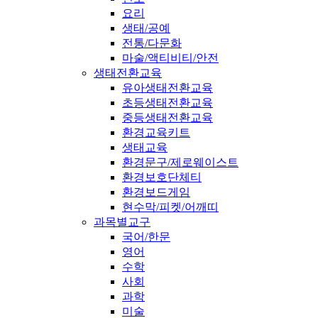
요리
생태/공예
전통/다문화
마술/액티비티/안전
생태전환교육
유아생태전환교육
초등생태전환교육
중등생태전환교육
환경교육키트
생태교육
환경문구/제로웨이스트
환경보호단체티
환경보드게임
현수막/피켓/어깨띠
과목별교구
국어/한문
영어
수학
사회
과학
미술