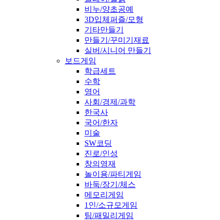
비누/양초공예
3D입체퍼즐/모형
기타만들기
만들기/꾸미기재료
실버/시니어 만들기
보드게임
학급세트
수학
영어
사회/경제/과학
한국사
국어/한자
미술
SW코딩
진로/인성
창의영재
놀이용/파티게임
바둑/장기/체스
메모리게임
1인/소규모게임
팀/패밀리게임