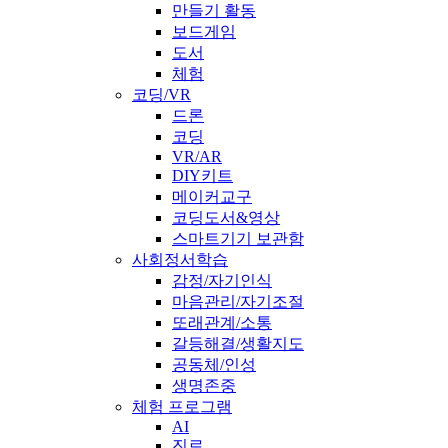
만들기 활동
보드게임
도서
체험
코딩/VR
드론
코딩
VR/AR
DIY키트
메이커교구
코딩도서&영상
스마트기기 보관함
사회정서학습
감정/자기인식
마음관리/자기조절
또래관계/소통
갈등해결/생활지도
공동체/인성
생명존중
체험 프로그램
AI
진로