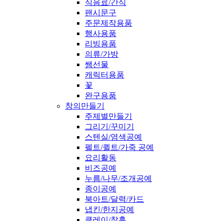
식음료/간식
팬시문구
주문제작용품
행사용품
리빙용품
의류/가방
쌤선물
캐릭터용품
꽃
완구용품
창의만들기
주제별만들기
그리기/꾸미기
스텐실/염색공예
펠트/퀼트/가죽 공예
요리활동
비즈공예
누름/나무/조개공예
종이공예
북아트/달력/카드
냅킨/한지공예
클레이/찰흙