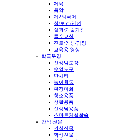
체육
음악
제2외국어
성/보건/안전
실과/기술가정
특수교실
진로/인성/감정
교육용 영상
학급운영
선생님도장
수업도구
단체티
놀이활동
환경미화
청소용품
생활용품
선생님용품
스마트체험학습
간식/선물
간식선물
학생선물