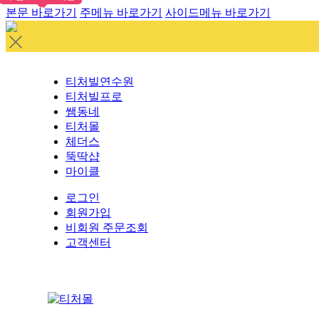
본문 바로가기
주메뉴 바로가기
사이드메뉴 바로가기
티처빌연수원
티처빌프로
쌤동네
티처몰
체더스
뚝딱샵
마이클
로그인
회원가입
비회원 주문조회
고객센터