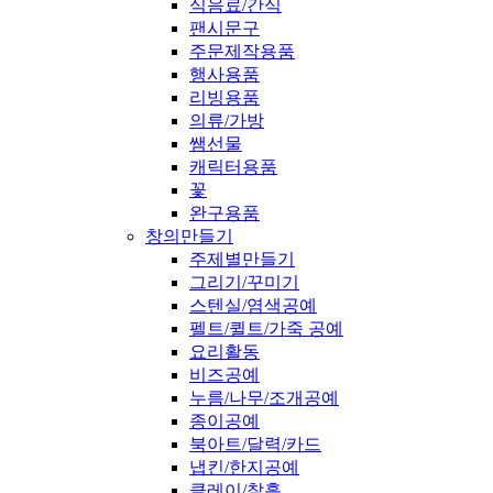
식음료/간식
팬시문구
주문제작용품
행사용품
리빙용품
의류/가방
쌤선물
캐릭터용품
꽃
완구용품
창의만들기
주제별만들기
그리기/꾸미기
스텐실/염색공예
펠트/퀼트/가죽 공예
요리활동
비즈공예
누름/나무/조개공예
종이공예
북아트/달력/카드
냅킨/한지공예
클레이/찰흙