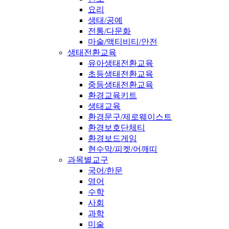
요리
생태/공예
전통/다문화
마술/액티비티/안전
생태전환교육
유아생태전환교육
초등생태전환교육
중등생태전환교육
환경교육키트
생태교육
환경문구/제로웨이스트
환경보호단체티
환경보드게임
현수막/피켓/어깨띠
과목별교구
국어/한문
영어
수학
사회
과학
미술