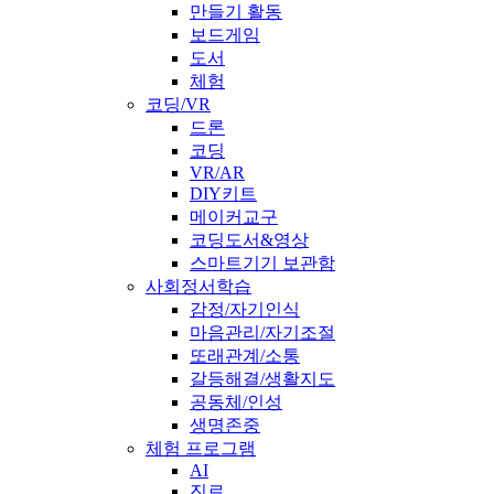
만들기 활동
보드게임
도서
체험
코딩/VR
드론
코딩
VR/AR
DIY키트
메이커교구
코딩도서&영상
스마트기기 보관함
사회정서학습
감정/자기인식
마음관리/자기조절
또래관계/소통
갈등해결/생활지도
공동체/인성
생명존중
체험 프로그램
AI
진로