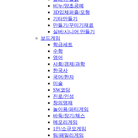
비누/양초공예
3D입체퍼즐/모형
기타만들기
만들기/꾸미기재료
실버/시니어 만들기
보드게임
학급세트
수학
영어
사회/경제/과학
한국사
국어/한자
미술
SW코딩
진로/인성
창의영재
놀이용/파티게임
바둑/장기/체스
메모리게임
1인/소규모게임
팀/패밀리게임