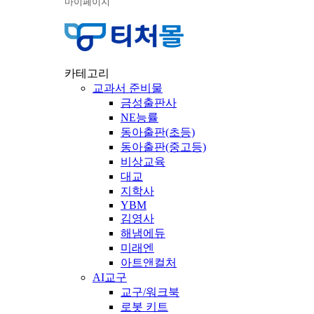
마이페이지
카테고리
교과서 준비물
금성출판사
NE능률
동아출판(초등)
동아출판(중고등)
비상교육
대교
지학사
YBM
김영사
해냄에듀
미래엔
아트앤컬처
AI교구
교구/워크북
로봇 키트