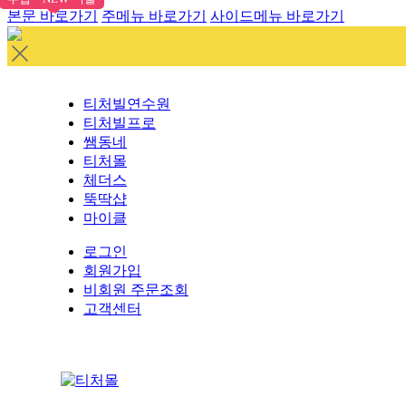
본문 바로가기
주메뉴 바로가기
사이드메뉴 바로가기
티처빌연수원
티처빌프로
쌤동네
티처몰
체더스
뚝딱샵
마이클
로그인
회원가입
비회원 주문조회
고객센터