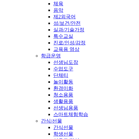
체육
음악
제2외국어
성/보건/안전
실과/기술가정
특수교실
진로/인성/감정
교육용 영상
학급운영
선생님도장
수업도구
단체티
놀이활동
환경미화
청소용품
생활용품
선생님용품
스마트체험학습
간식/선물
간식선물
학생선물