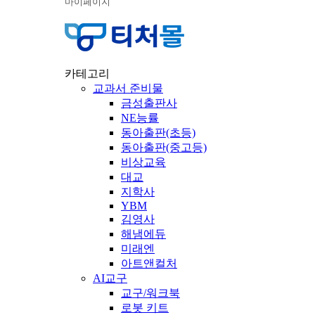
마이페이지
카테고리
교과서 준비물
금성출판사
NE능률
동아출판(초등)
동아출판(중고등)
비상교육
대교
지학사
YBM
김영사
해냄에듀
미래엔
아트앤컬처
AI교구
교구/워크북
로봇 키트