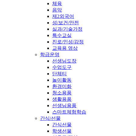
체육
음악
제2외국어
성/보건/안전
실과/기술가정
특수교실
진로/인성/감정
교육용 영상
학급운영
선생님도장
수업도구
단체티
놀이활동
환경미화
청소용품
생활용품
선생님용품
스마트체험학습
간식/선물
간식선물
학생선물