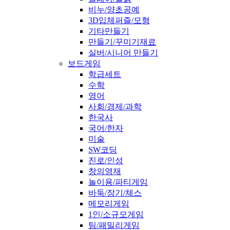
비누/양초공예
3D입체퍼즐/모형
기타만들기
만들기/꾸미기재료
실버/시니어 만들기
보드게임
학급세트
수학
영어
사회/경제/과학
한국사
국어/한자
미술
SW코딩
진로/인성
창의영재
놀이용/파티게임
바둑/장기/체스
메모리게임
1인/소규모게임
팀/패밀리게임