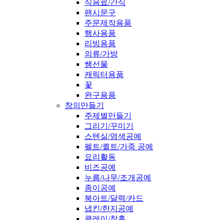
식음료/간식
팬시문구
주문제작용품
행사용품
리빙용품
의류/가방
쌤선물
캐릭터용품
꽃
완구용품
창의만들기
주제별만들기
그리기/꾸미기
스텐실/염색공예
펠트/퀼트/가죽 공예
요리활동
비즈공예
누름/나무/조개공예
종이공예
북아트/달력/카드
냅킨/한지공예
클레이/찰흙