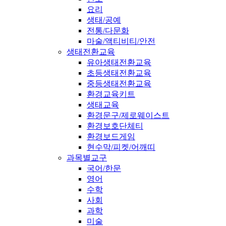
요리
생태/공예
전통/다문화
마술/액티비티/안전
생태전환교육
유아생태전환교육
초등생태전환교육
중등생태전환교육
환경교육키트
생태교육
환경문구/제로웨이스트
환경보호단체티
환경보드게임
현수막/피켓/어깨띠
과목별교구
국어/한문
영어
수학
사회
과학
미술