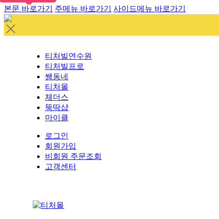
본문 바로가기
주메뉴 바로가기
사이드메뉴 바로가기
티처빌연수원
티처빌프로
쌤동네
티처몰
체더스
뚝딱샵
마이클
로그인
회원가입
비회원 주문조회
고객센터