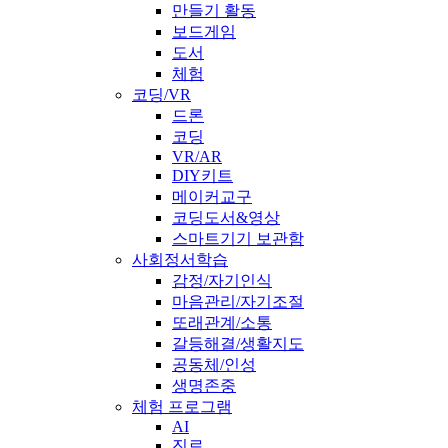
만들기 활동
보드게임
도서
체험
코딩/VR
드론
코딩
VR/AR
DIY키트
메이커교구
코딩도서&영상
스마트기기 보관함
사회정서학습
감정/자기인식
마음관리/자기조절
또래관계/소통
갈등해결/생활지도
공동체/인성
생명존중
체험 프로그램
AI
진로