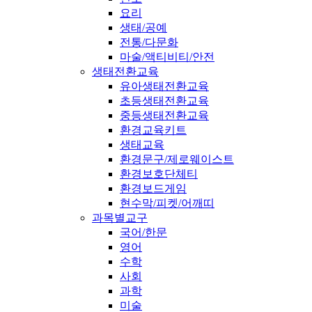
요리
생태/공예
전통/다문화
마술/액티비티/안전
생태전환교육
유아생태전환교육
초등생태전환교육
중등생태전환교육
환경교육키트
생태교육
환경문구/제로웨이스트
환경보호단체티
환경보드게임
현수막/피켓/어깨띠
과목별교구
국어/한문
영어
수학
사회
과학
미술