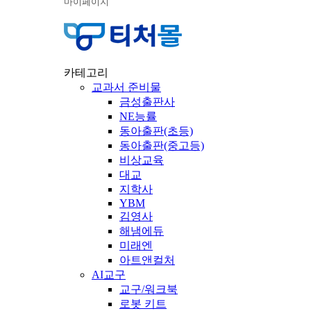
마이페이지
카테고리
교과서 준비물
금성출판사
NE능률
동아출판(초등)
동아출판(중고등)
비상교육
대교
지학사
YBM
김영사
해냄에듀
미래엔
아트앤컬처
AI교구
교구/워크북
로봇 키트