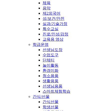
체육
음악
제2외국어
성/보건/안전
실과/기술가정
특수교실
진로/인성/감정
교육용 영상
학급운영
선생님도장
수업도구
단체티
놀이활동
환경미화
청소용품
생활용품
선생님용품
스마트체험학습
간식/선물
간식선물
학생선물