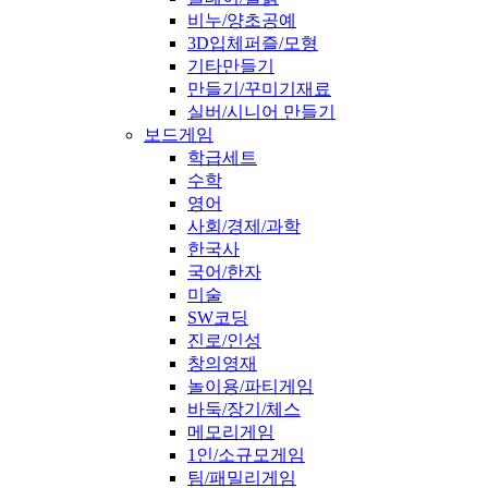
비누/양초공예
3D입체퍼즐/모형
기타만들기
만들기/꾸미기재료
실버/시니어 만들기
보드게임
학급세트
수학
영어
사회/경제/과학
한국사
국어/한자
미술
SW코딩
진로/인성
창의영재
놀이용/파티게임
바둑/장기/체스
메모리게임
1인/소규모게임
팀/패밀리게임