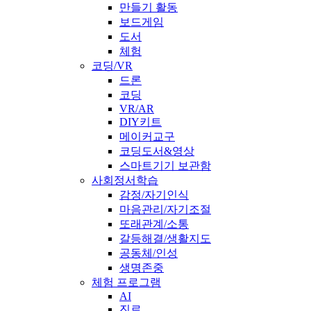
만들기 활동
보드게임
도서
체험
코딩/VR
드론
코딩
VR/AR
DIY키트
메이커교구
코딩도서&영상
스마트기기 보관함
사회정서학습
감정/자기인식
마음관리/자기조절
또래관계/소통
갈등해결/생활지도
공동체/인성
생명존중
체험 프로그램
AI
진로