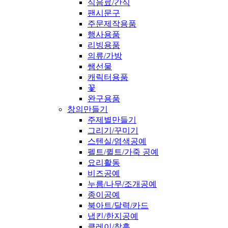
식음료/간식
팬시문구
주문제작용품
행사용품
리빙용품
의류/가방
쌤선물
캐릭터용품
꽃
완구용품
창의만들기
주제별만들기
그리기/꾸미기
스텐실/염색공예
펠트/퀼트/가죽 공예
요리활동
비즈공예
누름/나무/조개공예
종이공예
북아트/달력/카드
냅킨/한지공예
클레이/찰흙