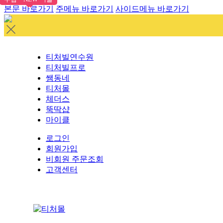
본문 바로가기
주메뉴 바로가기
사이드메뉴 바로가기
티처빌연수원
티처빌프로
쌤동네
티처몰
체더스
뚝딱샵
마이클
로그인
회원가입
비회원 주문조회
고객센터