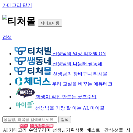
카테고리 닫기
사이트이동
검색
선생님의 일상 티처빌 ON
선생님의 나눔터 쌤동네
선생님의 장바구니 티처몰
우리 교실을 바꾸는 에듀테크
학생이 직접 만드는 굿즈수업
선생님을 가장 잘 아는 AI, 마이클
NEW
수업자료+준비물
AI 카테고리
수업꾸러미
선생님기획상품
베스트
간식/선물
사