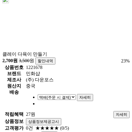
클레이 다육이 만들기
2,700
원
3,500
원
23
%
할인내역
상품번호
1221678
브랜드
민화샵
제조사
(주) 다운포스
원산지
중국
배송
자세히
적립혜택
27원
자세히
상품정보
상품정보제공고시
고객평가
0건
★★★★★
(0/5)