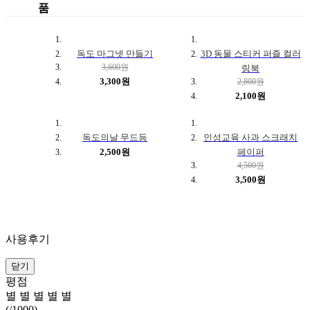
품
독도 마그넷 만들기
3D 동물 스티커 퍼즐 컬러
3,600원
링북
3,300원
2,800원
2,100원
독도의날 무드등
인성교육 사과 스크래치
2,500원
페이퍼
4,500원
3,500원
사용후기
닫기
평점
별
별
별
별
별
(
/1000)