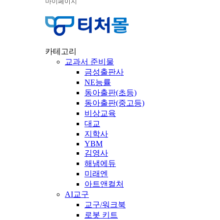
마이페이지
카테고리
교과서 준비물
금성출판사
NE능률
동아출판(초등)
동아출판(중고등)
비상교육
대교
지학사
YBM
김영사
해냄에듀
미래엔
아트앤컬처
AI교구
교구/워크북
로봇 키트