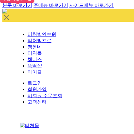
본문 바로가기
주메뉴 바로가기
사이드메뉴 바로가기
티처빌연수원
티처빌프로
쌤동네
티처몰
체더스
뚝딱샵
마이클
로그인
회원가입
비회원 주문조회
고객센터