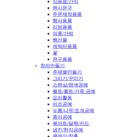
식음료/간식
팬시문구
주문제작용품
행사용품
리빙용품
의류/가방
쌤선물
캐릭터용품
꽃
완구용품
창의만들기
주제별만들기
그리기/꾸미기
스텐실/염색공예
펠트/퀼트/가죽 공예
요리활동
비즈공예
누름/나무/조개공예
종이공예
북아트/달력/카드
냅킨/한지공예
클레이/찰흙