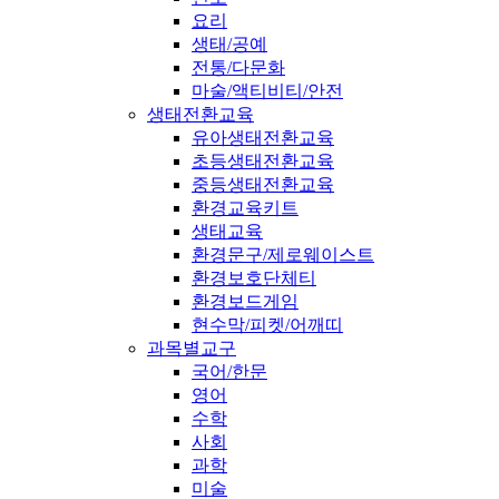
요리
생태/공예
전통/다문화
마술/액티비티/안전
생태전환교육
유아생태전환교육
초등생태전환교육
중등생태전환교육
환경교육키트
생태교육
환경문구/제로웨이스트
환경보호단체티
환경보드게임
현수막/피켓/어깨띠
과목별교구
국어/한문
영어
수학
사회
과학
미술