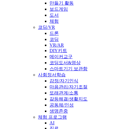
만들기 활동
보드게임
도서
체험
코딩/VR
드론
코딩
VR/AR
DIY키트
메이커교구
코딩도서&영상
스마트기기 보관함
사회정서학습
감정/자기인식
마음관리/자기조절
또래관계/소통
갈등해결/생활지도
공동체/인성
생명존중
체험 프로그램
AI
진로