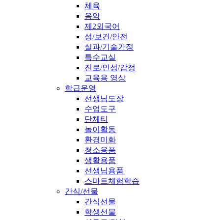
체육
음악
제2외국어
성/보건/안전
실과/기술가정
특수교실
진로/인성/감정
교육용 영상
학급운영
선생님도장
수업도구
단체티
놀이활동
환경미화
청소용품
생활용품
선생님용품
스마트체험학습
간식/선물
간식선물
학생선물