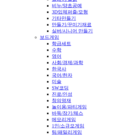
비누/양초공예
3D입체퍼즐/모형
기타만들기
만들기/꾸미기재료
실버/시니어 만들기
보드게임
학급세트
수학
영어
사회/경제/과학
한국사
국어/한자
미술
SW코딩
진로/인성
창의영재
놀이용/파티게임
바둑/장기/체스
메모리게임
1인/소규모게임
팀/패밀리게임