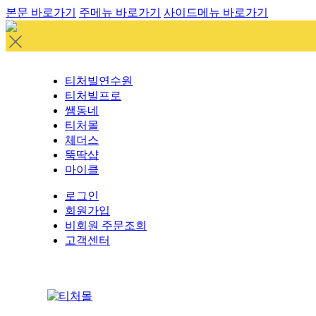
본문 바로가기
주메뉴 바로가기
사이드메뉴 바로가기
티처빌연수원
티처빌프로
쌤동네
티처몰
체더스
뚝딱샵
마이클
로그인
회원가입
비회원 주문조회
고객센터