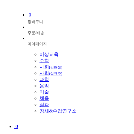
0
장바구니
주문/배송
마이페이지
비상교육
수학
사회
(김현섭)
사회
(설규주)
과학
음악
미술
체육
실과
창체&수업연구소
0