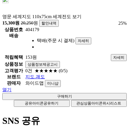
영문 세계지도 110x75cm 세계전도 보기
15,300
원
20,250
원
25
%
할인내역
상품번호
404179
배송
택배(주문 시 결제)
자세히
적립혜택
153원
자세히
상품정보
상품정보제공고시
고객평가
0건
★★★★★
(0/5)
브랜드
지도.괘도
판매자
와이드맵
미니샵
열기
공유아이콘
공유하기
관심상품아이콘
위시리스트
SNS 공유