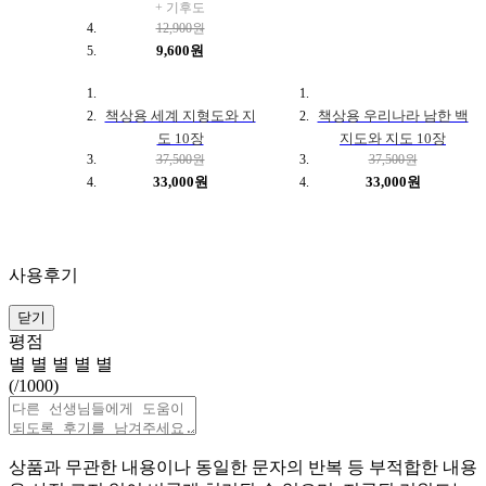
+ 기후도
12,900원
9,600원
책상용 세계 지형도와 지
책상용 우리나라 남한 백
도 10장
지도와 지도 10장
37,500원
37,500원
33,000원
33,000원
사용후기
닫기
평점
별
별
별
별
별
(
/1000)
상품과 무관한 내용이나 동일한 문자의 반복 등 부적합한 내용