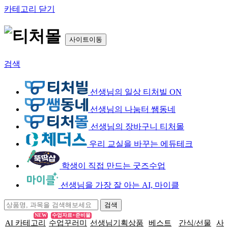
카테고리 닫기
사이트이동
검색
선생님의 일상 티처빌 ON
선생님의 나눔터 쌤동네
선생님의 장바구니 티처몰
우리 교실을 바꾸는 에듀테크
학생이 직접 만드는 굿즈수업
선생님을 가장 잘 아는 AI, 마이클
NEW
수업자료+준비물
AI 카테고리
수업꾸러미
선생님기획상품
베스트
간식/선물
사